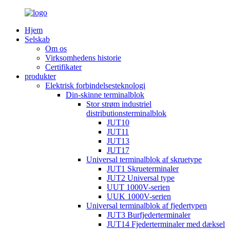
Hjem
Selskab
Om os
Virksomhedens historie
Certifikater
produkter
Elektrisk forbindelsesteknologi
Din-skinne terminalblok
Stor strøm industriel
distributionsterminalblok
JUT10
JUT11
JUT13
JUT17
Universal terminalblok af skruetype
JUT1 Skrueterminaler
JUT2 Universal type
UUT 1000V-serien
UUK 1000V-serien
Universal terminalblok af fjedertypen
JUT3 Burfjederterminaler
JUT14 Fjederterminaler med dæksel