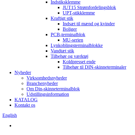
Indstiksklemme
JUT15 Strømfordelingsblok
UPT-stikklemme
Kraftigt stik
Indsæt til mænd og kvinder
Boliger
PCB-terminalblok
MU-serien
Lynkoblingsterminalblokke
Vandtæt stik
Tilbehør og værktøj
Koldpresset ende
Tilbehør til DIN-skinneterminaler
Nyheder
Virksomhedsnyheder
Branchenyheder
Om Din-skinneterminalblok
Udstillingsinformation
KATALOG
Kontakt os
English