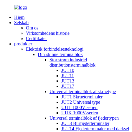
Hjem
Selskab
Om os
Virksomhedens historie
Certifikater
produkter
Elektrisk forbindelsesteknologi
Din-skinne terminalblok
Stor strøm industriel
distributionsterminalblok
JUT10
JUT11
JUT13
JUT17
Universal terminalblok af skruetype
JUT1 Skrueterminaler
JUT2 Universal type
UUT 1000V-serien
UUK 1000V-serien
Universal terminalblok af fjedertypen
JUT3 Burfjederterminaler
JUT14 Fjederterminaler med dæksel