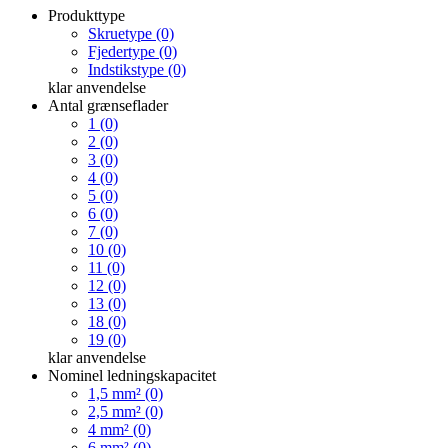
Produkttype
Skruetype (0)
Fjedertype (0)
Indstikstype (0)
klar
anvendelse
Antal grænseflader
1 (0)
2 (0)
3 (0)
4 (0)
5 (0)
6 (0)
7 (0)
10 (0)
11 (0)
12 (0)
13 (0)
18 (0)
19 (0)
klar
anvendelse
Nominel ledningskapacitet
1,5 mm² (0)
2,5 mm² (0)
4 mm² (0)
6 mm² (0)