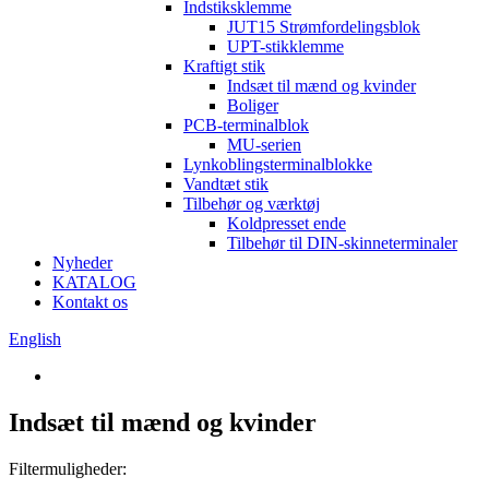
Indstiksklemme
JUT15 Strømfordelingsblok
UPT-stikklemme
Kraftigt stik
Indsæt til mænd og kvinder
Boliger
PCB-terminalblok
MU-serien
Lynkoblingsterminalblokke
Vandtæt stik
Tilbehør og værktøj
Koldpresset ende
Tilbehør til DIN-skinneterminaler
Nyheder
KATALOG
Kontakt os
English
Indsæt til mænd og kvinder
Filtermuligheder: