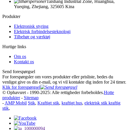
Taishang Industrial Zone, Huanghua,
Yueqing, Zhejiang, 325605 Kina
Produkter
Elektronisk styring
Elektrisk forbindelsesteknologi
Tilbehør og værktøj
Hurtige links
Om os
Kontakt os
Send forespørgsel
For forespørgsler om vores produkter eller prisliste, bedes du
venligst give os din e-mail, og vi vil kontakte dig inden for 24 timer.
Klik for forespørgsel
© Ophavsret - 1990-2025: Alle rettigheder forbeholdes.
Hotte
produkter
-
Sitemap
-
AMP Mobil
Stik
,
Kraftigt stik
,
kraftigt hus
,
elektrisk stik kraftig
stik
,