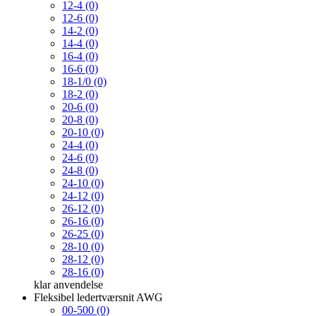
12-4 (0)
12-6 (0)
14-2 (0)
14-4 (0)
16-4 (0)
16-6 (0)
18-1/0 (0)
18-2 (0)
20-6 (0)
20-8 (0)
20-10 (0)
24-4 (0)
24-6 (0)
24-8 (0)
24-10 (0)
24-12 (0)
26-12 (0)
26-16 (0)
26-25 (0)
28-10 (0)
28-12 (0)
28-16 (0)
klar
anvendelse
Fleksibel ledertværsnit AWG
00-500 (0)