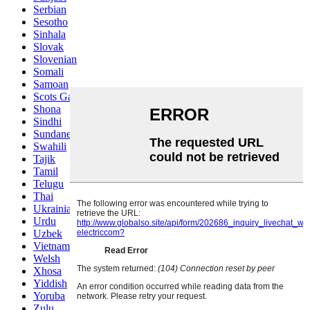
Serbian
Sesotho
Sinhala
Slovak
Slovenian
Somali
Samoan
Scots Gaelic
Shona
Sindhi
Sundanese
Swahili
Tajik
Tamil
Telugu
Thai
Ukrainian
Urdu
Uzbek
Vietnamese
Welsh
Xhosa
Yiddish
Yoruba
Zulu