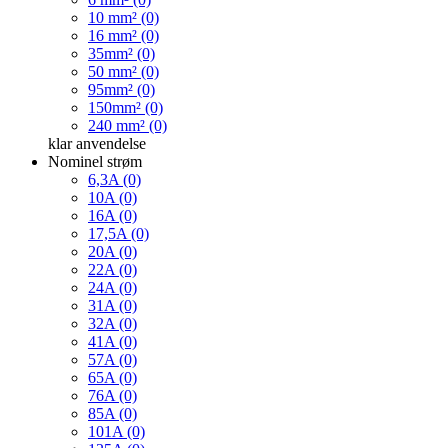
10 mm² (0)
16 mm² (0)
35mm² (0)
50 mm² (0)
95mm² (0)
150mm² (0)
240 mm² (0)
klar
anvendelse
Nominel strøm
6,3A (0)
10A (0)
16A (0)
17,5A (0)
20A (0)
22A (0)
24A (0)
31A (0)
32A (0)
41A (0)
57A (0)
65A (0)
76A (0)
85A (0)
101A (0)