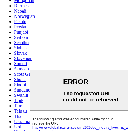
Mongolian
Burmese
Nepali
Norwegian
Pashto
Persian
Punjabi
Serbian
Sesotho
Sinhala
Slovak
Slovenian
Somali
Samoan
Scots Gaelic
Shona
Sindhi
Sundanese
Swahili
Tajik
Tamil
Telugu
Thai
Ukrainian
Urdu