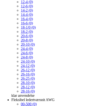
12-4 (0)
12-6 (0)
14-2 (0)
14-4 (0)
16-4 (0)
16-6 (0)
18-1/0 (0)
18-2 (0)
20-6 (0)
20-8 (0)
20-10 (0)
24-4 (0)
24-6 (0)
24-8 (0)
24-10 (0)
24-12 (0)
26-12 (0)
26-16 (0)
26-25 (0)
28-10 (0)
28-12 (0)
28-16 (0)
klar
anvendelse
Fleksibel ledertværsnit AWG
00-500 (0)