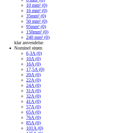
10 mm² (0)
16 mm² (0)
35mm² (0)
50 mm² (0)
95mm² (0)
150mm² (0)
240 mm² (0)
klar
anvendelse
Nominel strøm
6,3A (0)
10A (0)
16A (0)
17,5A (0)
20A (0)
22A (0)
24A (0)
31A (0)
32A (0)
41A (0)
57A (0)
65A (0)
76A (0)
85A (0)
101A (0)