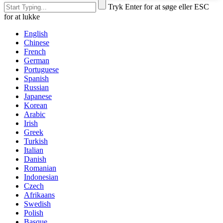
Tryk Enter for at søge eller ESC
for at lukke
English
Chinese
French
German
Portuguese
Spanish
Russian
Japanese
Korean
Arabic
Irish
Greek
Turkish
Italian
Danish
Romanian
Indonesian
Czech
Afrikaans
Swedish
Polish
Basque