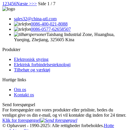
1
2
3
4
5
6
Næste >
>>
Side 1 / 7
sales32@china-utl.com
0086-400-021-8088
0086-0577-62658507
Taishang Industrial Zone, Huanghua,
Yueqing, Zhejiang, 325605 Kina
Produkter
Elektronisk styring
Elektrisk forbindelsesteknologi
Tilbehør og værktøj
Hurtige links
Om os
Kontakt os
Send forespørgsel
For forespørgsler om vores produkter eller prisliste, bedes du
venligst give os din e-mail, og vi vil kontakte dig inden for 24 timer.
Klik for forespørgsel
© Ophavsret - 1990-2025: Alle rettigheder forbeholdes.
Hotte