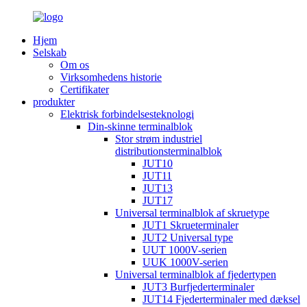
Hjem
Selskab
Om os
Virksomhedens historie
Certifikater
produkter
Elektrisk forbindelsesteknologi
Din-skinne terminalblok
Stor strøm industriel
distributionsterminalblok
JUT10
JUT11
JUT13
JUT17
Universal terminalblok af skruetype
JUT1 Skrueterminaler
JUT2 Universal type
UUT 1000V-serien
UUK 1000V-serien
Universal terminalblok af fjedertypen
JUT3 Burfjederterminaler
JUT14 Fjederterminaler med dæksel