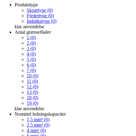
Produkttype
Skruetype (0)
Fjedertype (0)
Indstikstype (0)
klar
anvendelse
Antal grænseflader
1 (0)
2 (0)
3 (0)
4 (0)
5 (0)
6 (0)
7 (0)
10 (0)
11 (0)
12 (0)
13 (0)
18 (0)
19 (0)
klar
anvendelse
Nominel ledningskapacitet
1,5 mm² (0)
2,5 mm² (0)
4 mm² (0)
6 mm² (0)