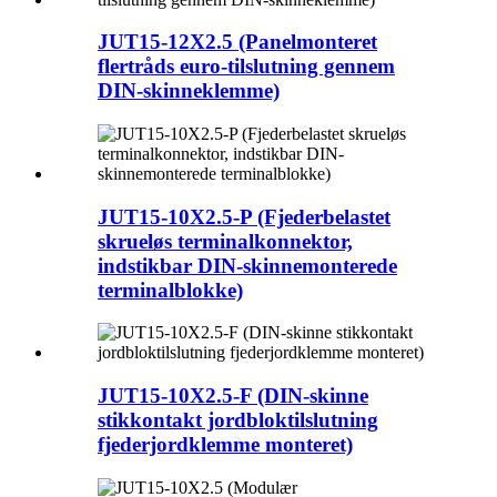
JUT15-12X2.5 (Panelmonteret
flertråds euro-tilslutning gennem
DIN-skinneklemme)
JUT15-10X2.5-P (Fjederbelastet
skrueløs terminalkonnektor,
indstikbar DIN-skinnemonterede
terminalblokke)
JUT15-10X2.5-F (DIN-skinne
stikkontakt jordbloktilslutning
fjederjordklemme monteret)