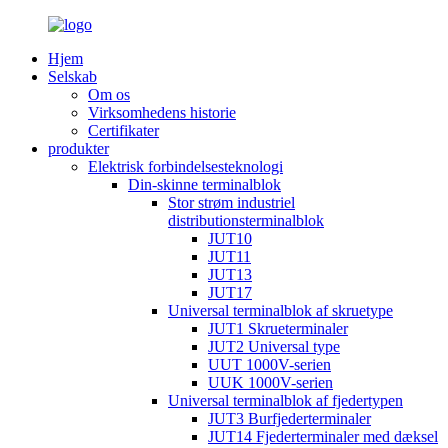
Hjem
Selskab
Om os
Virksomhedens historie
Certifikater
produkter
Elektrisk forbindelsesteknologi
Din-skinne terminalblok
Stor strøm industriel
distributionsterminalblok
JUT10
JUT11
JUT13
JUT17
Universal terminalblok af skruetype
JUT1 Skrueterminaler
JUT2 Universal type
UUT 1000V-serien
UUK 1000V-serien
Universal terminalblok af fjedertypen
JUT3 Burfjederterminaler
JUT14 Fjederterminaler med dæksel