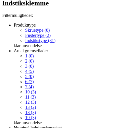
Indstiksklemme
Filtermuligheder:
Produkttype
Skruetype (0)
Fjedertype (2)
Indstikstype (31)
klar
anvendelse
Antal grænseflader
1 (0)
2 (0)
3 (0)
4 (5)
5 (0)
6 (7)
7 (4)
10 (3)
11 (3)
12 (3)
13 (2)
18 (3)
19 (3)
klar
anvendelse
Nominel ledningskapacitet