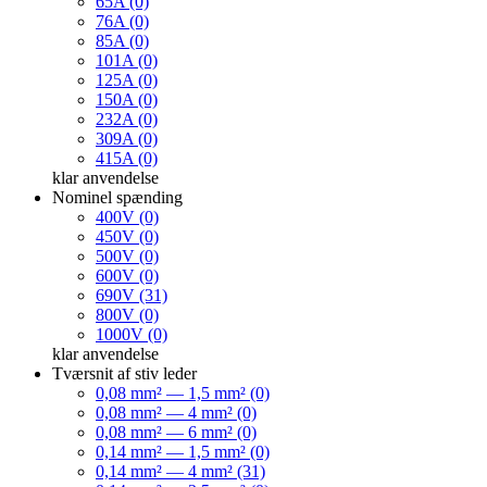
65A (0)
76A (0)
85A (0)
101A (0)
125A (0)
150A (0)
232A (0)
309A (0)
415A (0)
klar
anvendelse
Nominel spænding
400V (0)
450V (0)
500V (0)
600V (0)
690V (31)
800V (0)
1000V (0)
klar
anvendelse
Tværsnit af stiv leder
0,08 mm² — 1,5 mm² (0)
0,08 mm² — 4 mm² (0)
0,08 mm² — 6 mm² (0)
0,14 mm² — 1,5 mm² (0)
0,14 mm² — 4 mm² (31)