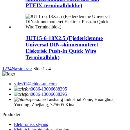
PTFIX-terminalblokke)
JUT15-6-18X2.5 (Fjederklemme
Universal DIN-skinnemonteret
Elektrisk Push-In Quick Wire
Terminalblok)
1
2
3
4
Næste >
>>
Side 1 / 4
sales91@china-utl.com
0086-13006688395
0086-13006688395
Taishang Industrial Zone, Huanghua,
Yueqing, Zhejiang, 325605 Kina
Produkter
Elektronisk styring
Elektrisk forbindelsesteknologi