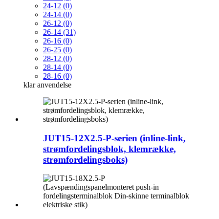
24-12 (0)
24-14 (0)
26-12 (0)
26-14 (31)
26-16 (0)
26-25 (0)
28-12 (0)
28-14 (0)
28-16 (0)
klar
anvendelse
JUT15-12X2.5-P-serien (inline-link,
strømfordelingsblok, klemrække,
strømfordelingsboks)