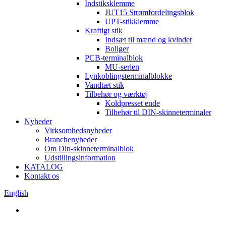
Indstiksklemme
JUT15 Strømfordelingsblok
UPT-stikklemme
Kraftigt stik
Indsæt til mænd og kvinder
Boliger
PCB-terminalblok
MU-serien
Lynkoblingsterminalblokke
Vandtæt stik
Tilbehør og værktøj
Koldpresset ende
Tilbehør til DIN-skinneterminaler
Nyheder
Virksomhedsnyheder
Branchenyheder
Om Din-skinneterminalblok
Udstillingsinformation
KATALOG
Kontakt os
English