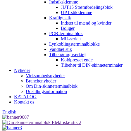
Indstiksklemme
JUT15 Strømfordelingsblok
UPT-stikklemme
Kraftigt stik
Indsæt til mænd og kvinder
Boliger
PCB-terminalblok
MU-serien
Lynkoblingsterminalblokke
Vandtæt stik
Tilbehør og værktøj
Koldpresset ende
Tilbehør til DIN-skinneterminaler
Nyheder
Virksomhedsnyheder
Branchenyheder
Om Din-skinneterminalblok
Udstillingsinformation
KATALOG
Kontakt os
English