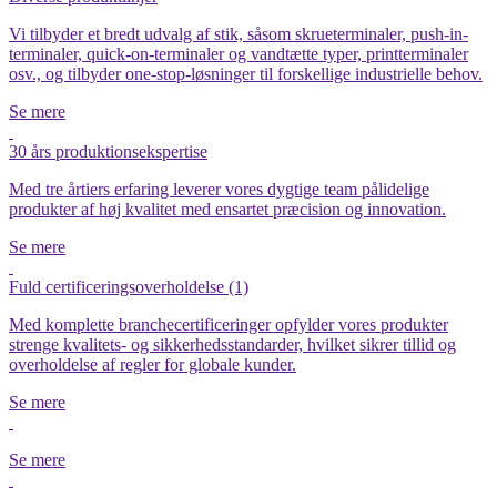
Vi tilbyder et bredt udvalg af stik, såsom skrueterminaler, push-in-
terminaler, quick-on-terminaler og vandtætte typer, printterminaler
osv., og tilbyder one-stop-løsninger til forskellige industrielle behov.
Se mere
30 års produktionsekspertise
Med tre årtiers erfaring leverer vores dygtige team pålidelige
produkter af høj kvalitet med ensartet præcision og innovation.
Se mere
Fuld certificeringsoverholdelse (1)
Med komplette branchecertificeringer opfylder vores produkter
strenge kvalitets- og sikkerhedsstandarder, hvilket sikrer tillid og
overholdelse af regler for globale kunder.
Se mere
Se mere