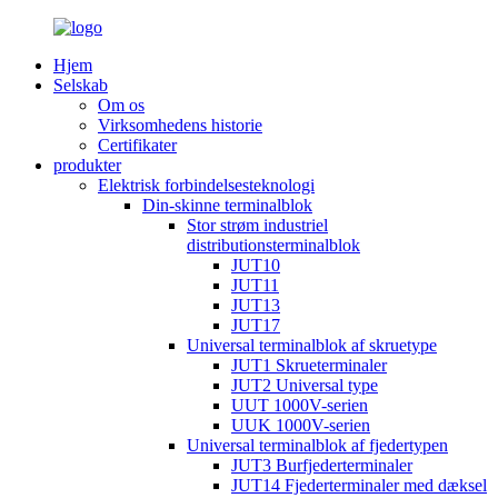
Hjem
Selskab
Om os
Virksomhedens historie
Certifikater
produkter
Elektrisk forbindelsesteknologi
Din-skinne terminalblok
Stor strøm industriel
distributionsterminalblok
JUT10
JUT11
JUT13
JUT17
Universal terminalblok af skruetype
JUT1 Skrueterminaler
JUT2 Universal type
UUT 1000V-serien
UUK 1000V-serien
Universal terminalblok af fjedertypen
JUT3 Burfjederterminaler
JUT14 Fjederterminaler med dæksel