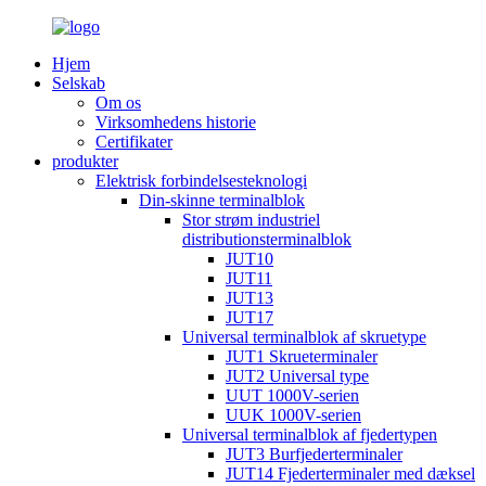
Hjem
Selskab
Om os
Virksomhedens historie
Certifikater
produkter
Elektrisk forbindelsesteknologi
Din-skinne terminalblok
Stor strøm industriel
distributionsterminalblok
JUT10
JUT11
JUT13
JUT17
Universal terminalblok af skruetype
JUT1 Skrueterminaler
JUT2 Universal type
UUT 1000V-serien
UUK 1000V-serien
Universal terminalblok af fjedertypen
JUT3 Burfjederterminaler
JUT14 Fjederterminaler med dæksel