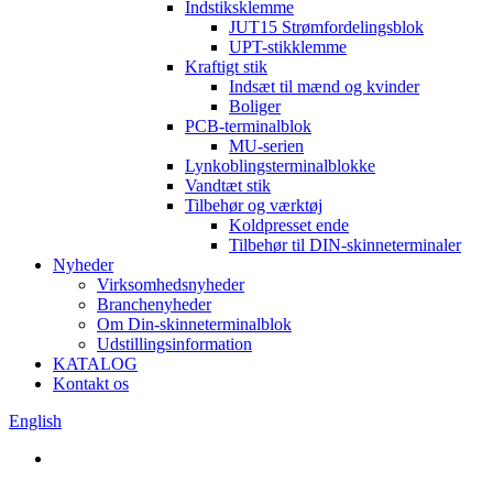
Indstiksklemme
JUT15 Strømfordelingsblok
UPT-stikklemme
Kraftigt stik
Indsæt til mænd og kvinder
Boliger
PCB-terminalblok
MU-serien
Lynkoblingsterminalblokke
Vandtæt stik
Tilbehør og værktøj
Koldpresset ende
Tilbehør til DIN-skinneterminaler
Nyheder
Virksomhedsnyheder
Branchenyheder
Om Din-skinneterminalblok
Udstillingsinformation
KATALOG
Kontakt os
English