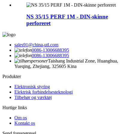
NS 35/15 PERF 1M - DIN-skinne
perforeret
sales91@china-utl.com
0086-13006688395
0086-13006688395
Taishang Industrial Zone, Huanghua,
Yueqing, Zhejiang, 325605 Kina
Produkter
Elektronisk styring
Elektrisk forbindelsesteknologi
Tilbehør og værktøj
Hurtige links
Om os
Kontakt os
Send forespørgsel