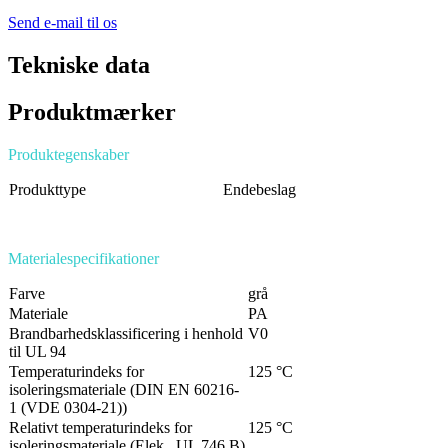
Send e-mail til os
Tekniske data
Produktmærker
Produktegenskaber
Produkttype
Endebeslag
Materialespecifikationer
Farve
grå
Materiale
PA
Brandbarhedsklassificering i henhold
V0
til UL 94
Temperaturindeks for
125 °C
isoleringsmateriale (DIN EN 60216-
1 (VDE 0304-21))
Relativt temperaturindeks for
125 °C
isoleringsmateriale (Elek., UL 746 B)