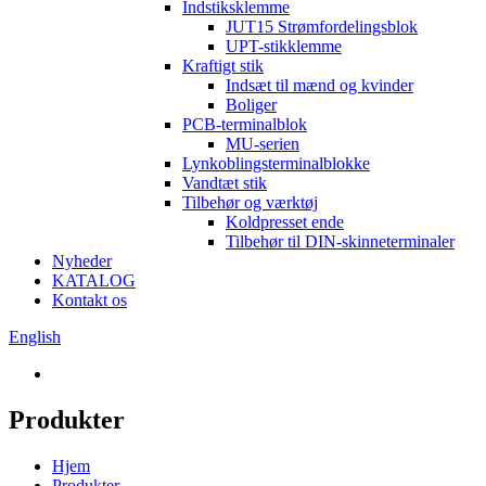
Indstiksklemme
JUT15 Strømfordelingsblok
UPT-stikklemme
Kraftigt stik
Indsæt til mænd og kvinder
Boliger
PCB-terminalblok
MU-serien
Lynkoblingsterminalblokke
Vandtæt stik
Tilbehør og værktøj
Koldpresset ende
Tilbehør til DIN-skinneterminaler
Nyheder
KATALOG
Kontakt os
English
Produkter
Hjem
Produkter