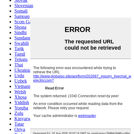
Slovak
Slovenian
Somali
Samoan
Scots Gaelic
Shona
Sindhi
Sundanese
Swahili
Tajik
Tamil
Telugu
Thai
Ukrainian
Urdu
Uzbek
Vietnamese
Welsh
Xhosa
Yiddish
Yoruba
Zulu
Kinyarwanda
Tatar
Oriya