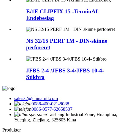
E/1E CLIPFIX 15 -TerminAL
Endebeslag
NS 32/15 PERF 1M - DIN-skinne
perforeret
JFBS 2-4 /JFBS 3-4/JFBS 10-4-
Stikbro
sales32@china-utl.com
0086-400-021-8088
0086-0577-62658507
Taishang Industrial Zone, Huanghua,
Yueqing, Zhejiang, 325605 Kina
Produkter