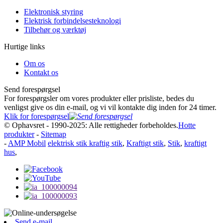
Elektronisk styring
Elektrisk forbindelsesteknologi
Tilbehør og værktøj
Hurtige links
Om os
Kontakt os
Send forespørgsel
For forespørgsler om vores produkter eller prisliste, bedes du
venligst give os din e-mail, og vi vil kontakte dig inden for 24 timer.
Klik for forespørgsel
© Ophavsret - 1990-2025: Alle rettigheder forbeholdes.
Hotte
produkter
-
Sitemap
-
AMP Mobil
elektrisk stik kraftig stik
,
Kraftigt stik
,
Stik
,
kraftigt
hus
,
Send e-mail