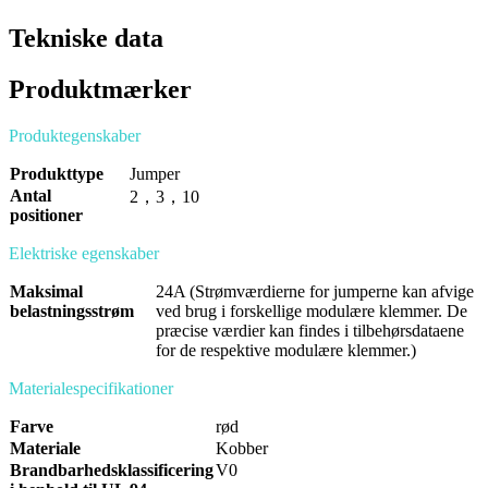
Tekniske data
Produktmærker
Produktegenskaber
Produkttype
Jumper
Antal
2
，
3
，
10
positioner
Elektriske egenskaber
Maksimal
24
A (Strømværdierne for jumperne kan afvige
belastningsstrøm
ved brug i forskellige modulære klemmer. De
præcise værdier kan findes i tilbehørsdataene
for de respektive modulære klemmer.)
Materialespecifikationer
Farve
rød
Materiale
Kobber
Brandbarhedsklassificering
V0