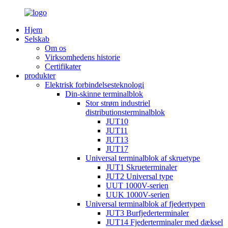
Hjem
Selskab
Om os
Virksomhedens historie
Certifikater
produkter
Elektrisk forbindelsesteknologi
Din-skinne terminalblok
Stor strøm industriel
distributionsterminalblok
JUT10
JUT11
JUT13
JUT17
Universal terminalblok af skruetype
JUT1 Skrueterminaler
JUT2 Universal type
UUT 1000V-serien
UUK 1000V-serien
Universal terminalblok af fjedertypen
JUT3 Burfjederterminaler
JUT14 Fjederterminaler med dæksel