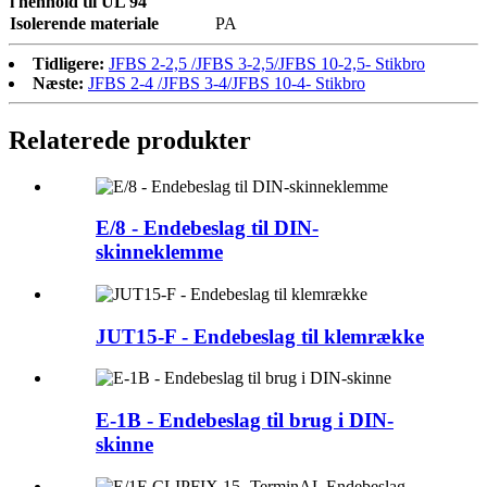
i henhold til UL 94
Isolerende materiale
PA
Tidligere:
JFBS 2-2,5 /JFBS 3-2,5/JFBS 10-2,5- Stikbro
Næste:
JFBS 2-4 /JFBS 3-4/JFBS 10-4- Stikbro
Relaterede produkter
E/8 - Endebeslag til DIN-
skinneklemme
JUT15-F - Endebeslag til klemrække
E-1B - Endebeslag til brug i DIN-
skinne