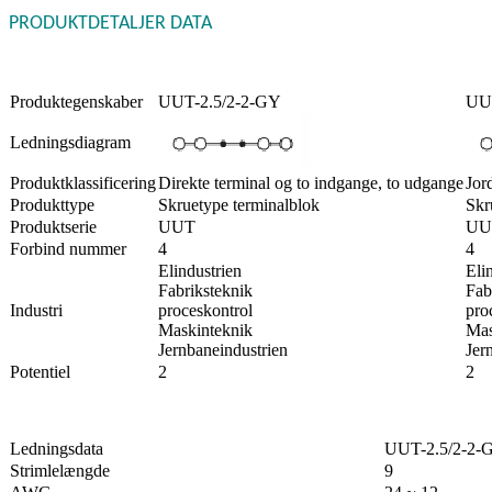
PRODUKTDETALJER DATA
Produktegenskaber
UUT-2.5/2-2-GY
UUT
Ledningsdiagram
Produktklassificering
Direkte terminal og to indgange, to udgange
Jor
Produkttype
Skruetype terminalblok
Skr
Produktserie
UUT
UU
Forbind nummer
4
4
Elindustrien
Eli
Fabriksteknik
Fab
Industri
proceskontrol
pro
Maskinteknik
Mas
Jernbaneindustrien
Jer
Potentiel
2
2
Ledningsdata
UUT-2.5/2-2-
Strimlelængde
9