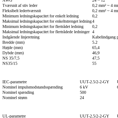
AWG
24 ~ 12
Tværsnit af stiv leder
0,2 mm² ~ 4 m
Fleksibelt ledertværsnit
0,2 mm² ~ 4 m
Minimum ledningskapacitet for enkelt ledning
0,2
Maksimal ledningskapacitet for enkeltstrenget ledning
4
Minimum ledningskapacitet for flertrådet ledning
0,2
Maksimal ledningskapacitet for flertrådede ledninger
4
Indgående linjeretning
Kabelindgang p
Bredde (mm)
5.2
Højde (mm)
65,4
Dybde (mm)
46,9
NS 35/7,5
47,5
NS35/15
55
IEC-parametre
UUT-2.5/2-2-GY
Nominel impulsmodstandsspænding
6 kV
Nominel spænding
500
Nominel strøm
24
UL-parametre
UUT-2.5/2-2-GY