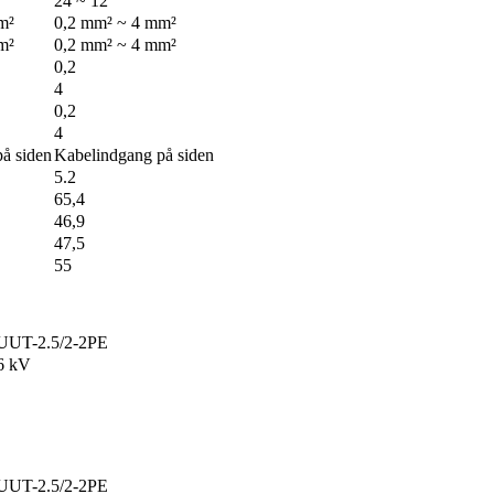
24 ~ 12
m²
0,2 mm² ~ 4 mm²
m²
0,2 mm² ~ 4 mm²
0,2
4
0,2
4
å siden
Kabelindgang på siden
5.2
65,4
46,9
47,5
55
UUT-2.5/2-2PE
6 kV
UUT-2.5/2-2PE