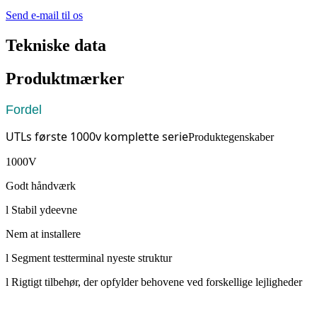
Send e-mail til os
Tekniske data
Produktmærker
Fordel
UTLs første 1000v komplette serie
Produktegenskaber
1000V
Godt håndværk
l Stabil ydeevne
Nem at installere
l Segment testterminal nyeste struktur
l Rigtigt tilbehør, der opfylder behovene ved forskellige lejligheder