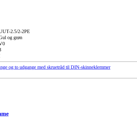
UUT-2.5/2-2PE
Gul og grøn
V0
3
I
ge og to udgange med skruetråd til DIN-skinneklemmer
emme