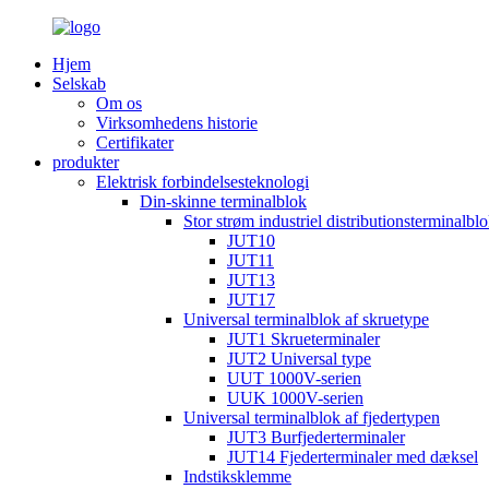
Hjem
Selskab
Om os
Virksomhedens historie
Certifikater
produkter
Elektrisk forbindelsesteknologi
Din-skinne terminalblok
Stor strøm industriel distributionsterminalbl
JUT10
JUT11
JUT13
JUT17
Universal terminalblok af skruetype
JUT1 Skrueterminaler
JUT2 Universal type
UUT 1000V-serien
UUK 1000V-serien
Universal terminalblok af fjedertypen
JUT3 Burfjederterminaler
JUT14 Fjederterminaler med dæksel
Indstiksklemme