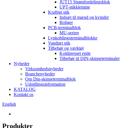
JUT15 Strømfordelingsblok
UPT-stikklemme
Kraftigt stik
Indsæt til mænd og kvinder
Boliger
PCB-terminalblok
MU-serien
Lynkoblingsterminalblokke
Vandtæt stik
Tilbehør og værktøj
Koldpresset ende
Tilbehør til DIN-skinneterminaler
Nyheder
Virksomhedsnyheder
Branchenyheder
Om Din-skinneterminalblok
Udstillingsinformation
KATALOG
Kontakt os
English
Produkter