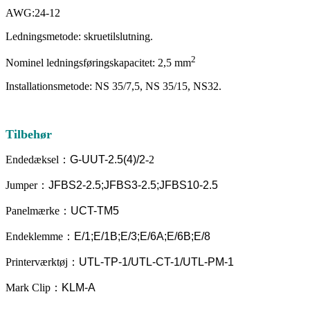
AWG:24-12
Ledningsmetode: skruetilslutning.
2
Nominel ledningsføringskapacitet: 2,5 mm
Installationsmetode: NS 35/7,5, NS 35/15, NS32.
Tilbehør
Endedæksel
：
G-UUT-2.5(4)/
2
-2
Jumper
：
JFBS2-2.5;JFBS3-2.5;JFBS10-2.5
Panelmærke
：
UCT-TM5
Endeklemme
：
E/1;E/1B;E/3;E/6A;E/6B;E/8
Printerværktøj
：
UTL-TP-1/UTL-CT-1/UTL-PM-1
Mark Clip
：
KLM-A