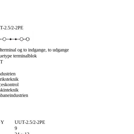
-2.5/2-2PE
dterminal og to indgange, to udgange
uetype terminalblok
T
ndustrien
riksteknik
ceskontrol
kinteknik
nbaneindustrien
GY
UUT-2.5/2-2PE
9