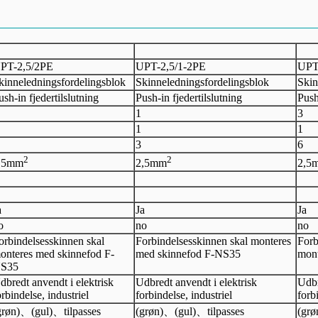
PT-
2,5
/2
PE
UPT-
2,5
/
1-
2
PE
UPT
kinneledningsfordelingsblok
Skinneledningsfordelingsblok
Skin
ush-in fjedertilslutning
Push-in fjedertilslutning
Push
1
3
1
1
3
6
2
2
,5
mm
2,5
mm
2,5
a
Ja
Ja
o
no
no
orbindelsesskinnen skal
Forbindelsesskinnen skal monteres
Forb
onteres med skinnefod F-
med skinnefod F-NS35
mont
S35
dbredt anvendt i elektrisk
Udbredt anvendt i elektrisk
Udbr
orbindelse, industriel
forbindelse, industriel
forb
grøn)
、
(gul)
、
tilpasses
(grøn)
、
(gul)
、
tilpasses
(grø