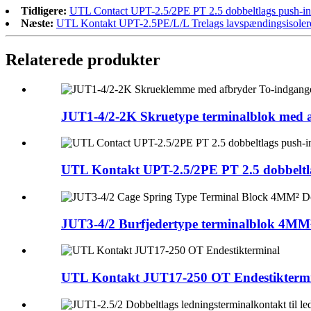
Tidligere:
UTL Contact UPT-2.5/2PE PT 2.5 dobbeltlags push-in 
Næste:
UTL Kontakt UPT-2.5PE/L/L Trelags lavspændingsisoleret
Relaterede produkter
JUT1-4/2-2K Skruetype terminalblok med af
UTL Kontakt UPT-2.5/2PE PT 2.5 dobbeltla
JUT3-4/2 Burfjedertype terminalblok 4MM²
UTL Kontakt JUT17-250 OT Endestikterm