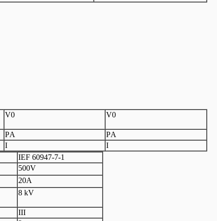
V
0
V
0
P
A
P
A
I
I
I
EF 60947
-
7
-
1
500V
20A
8 kV
III