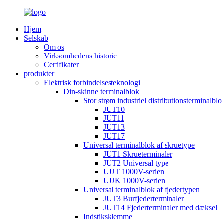
Hjem
Selskab
Om os
Virksomhedens historie
Certifikater
produkter
Elektrisk forbindelsesteknologi
Din-skinne terminalblok
Stor strøm industriel distributionsterminalbl
JUT10
JUT11
JUT13
JUT17
Universal terminalblok af skruetype
JUT1 Skrueterminaler
JUT2 Universal type
UUT 1000V-serien
UUK 1000V-serien
Universal terminalblok af fjedertypen
JUT3 Burfjederterminaler
JUT14 Fjederterminaler med dæksel
Indstiksklemme