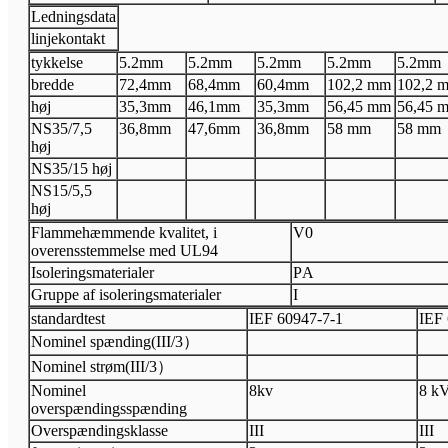
Ledningsdata
linjekontakt
tykkelse
5.2
mm
5.2
mm
5.2
mm
5.2
mm
5.2
mm
bredde
72,4
mm
68,4
mm
60,4
mm
102,2 mm
102,2 
høj
35,3
mm
46,1
mm
35,3
mm
56,45 mm
56,45 
N
S35/7,5
36,8
mm
47,6
mm
36,8
mm
58 mm
58 mm
høj
N
S35/15 høj
N
S15/5,5
høj
Flammehæmmende kvalitet, i
V
0
overensstemmelse med UL94
Isoleringsmaterialer
P
A
Gruppe af isoleringsmaterialer
I
standardtest
I
EF 60947
-
7
-
1
I
EF 
Nominel spænding
(
III
/3
）
Nominel strøm
(
III
/3
）
Nominel
8
kv
8 k
overspændingsspænding
Overspændingsklasse
III
III