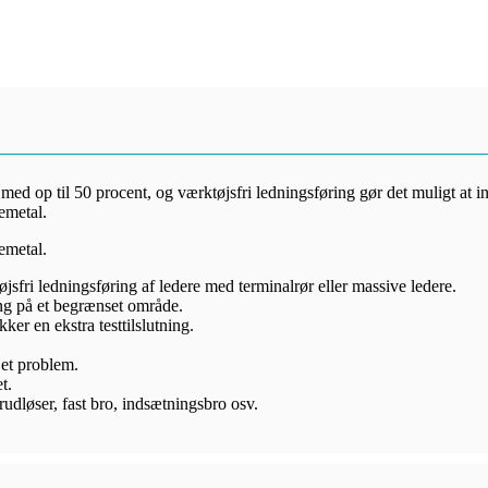
 med op til 50 procent, og værktøjsfri ledningsføring gør det muligt at i
emetal.
emetal.
fri ledningsføring af ledere med terminalrør eller massive ledere.
ng på et begrænset område.
ker en ekstra testtilslutning.
 et problem.
t.
udløser, fast bro, indsætningsbro osv.