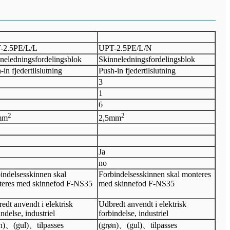
-2.5PE/L/L
UPT-2.5PE/L/N
neledningsfordelingsblok
Skinneledningsfordelingsblok
-in fjedertilslutning
Push-in fjedertilslutning
3
1
6
2
2
mm
2,5
mm
Ja
no
indelsesskinnen skal
Forbindelsesskinnen skal monteres
eres med skinnefod F-NS35
med skinnefod F-NS35
edt anvendt i elektrisk
Udbredt anvendt i elektrisk
indelse, industriel
forbindelse, industriel
n)
、
(gul)
、
tilpasses
(grøn)
、
(gul)
、
tilpasses