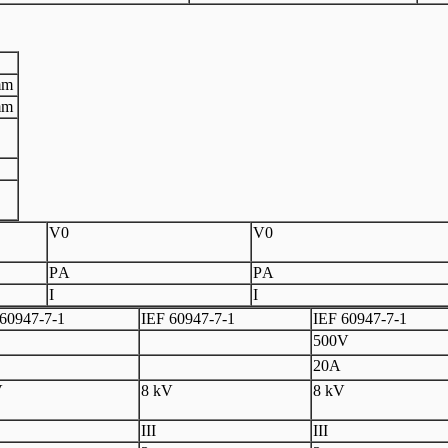
mm
mm
V
0
V
0
P
A
P
A
I
I
60947
-
7
-
1
I
EF 60947
-
7
-
1
I
EF 60947
-
7
-
1
500V
20A
V
8 kV
8 kV
III
III