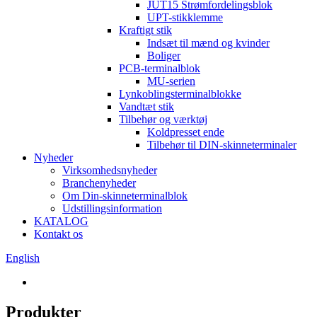
JUT15 Strømfordelingsblok
UPT-stikklemme
Kraftigt stik
Indsæt til mænd og kvinder
Boliger
PCB-terminalblok
MU-serien
Lynkoblingsterminalblokke
Vandtæt stik
Tilbehør og værktøj
Koldpresset ende
Tilbehør til DIN-skinneterminaler
Nyheder
Virksomhedsnyheder
Branchenyheder
Om Din-skinneterminalblok
Udstillingsinformation
KATALOG
Kontakt os
English
Produkter