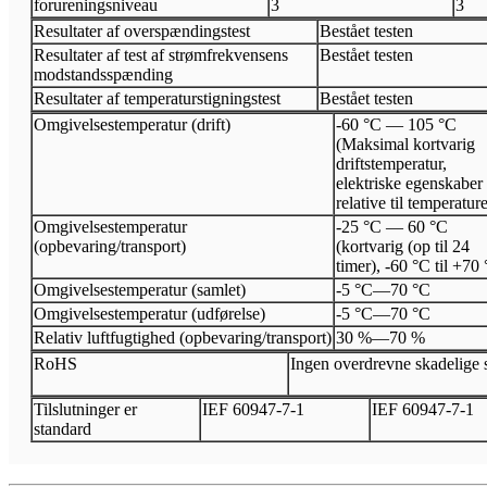
forureningsniveau
3
3
Resultater af overspændingstest
Bestået testen
Resultater af test af strømfrekvensens
Bestået testen
modstandsspænding
Resultater af temperaturstigningstest
Bestået testen
Omgivelsestemperatur (drift)
-60 °C — 105 °C
(Maksimal kortvarig
driftstemperatur,
elektriske egenskaber 
relative til temperatur
Omgivelsestemperatur
-25 °C — 60 °C
(opbevaring/transport)
(kortvarig (op til 24
timer), -60 °C til +70
Omgivelsestemperatur (samlet)
-5 °C
—
70 °C
Omgivelsestemperatur (udførelse)
-5 °C
—
70 °C
Relativ luftfugtighed (opbevaring/transport)
30 %
—
70 %
Ro
HS
Ingen overdrevne skadelige s
Tilslutninger er
I
EF 60947
-
7
-
1
I
EF 60947
-
7
-
1
standard