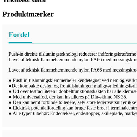
Produktmærker
Fordel
Push-in direkte tilslutningsteknologi reducerer indføringskræfterne
Lavet af teknisk flammehæmmende nylon PA66 med messingskru
Lavet af teknisk flammehæmmende nylon PA66 med messingskru
● Push-in-tilslutningsklemmerne er kendetegnet ved nem og værktøjs
●Det kompakte design og fronttilslutningen muliggør ledningsføri
● Ud over testfaciliteten i dobbeltfunktionsskakten har alle klemræk
● Med universalfod, der kan installeres på Din-skinne NS 35.
● Den kan nemt forbinde to ledere, selv store ledertværsnit er ikke
● Elektrisk potentialfordeling kan bruge faste broer i terminalcentre
● Alle typer tilbehør: Endedæksel, endestopper, skilleplade, markør