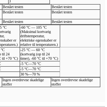
3
Bestået testen
Bestået testen
Bestået testen
Bestået testen
Bestået testen
Bestået testen
5 °C
-60 °C — 105 °C
rtvarig
(Maksimal kortvarig
tur,
driftstemperatur,
enskaber er
elektriske egenskaber er
emperaturen.)
relative til temperaturen.)
 °C
-25 °C — 60 °C
 til 24
(kortvarig (op til 24
C til +70 °C)
timer), -60 °C til +70 °C)
C
-5 °C
—
70 °C
C
-5 °C
—
70 °C
30 %
—
70 %
Ingen overdrevne skadelige
Ingen overdrevne skadelige
stoffer
stoffer