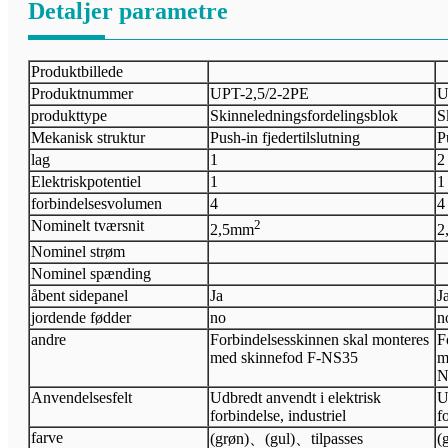
Detaljer parametre
Produktbillede
Produktnummer
UPT-
2,5/2-2PE
U
produkttype
Skinneledningsfordelingsblok
S
Mekanisk struktur
Push-in fjedertilslutning
P
lag
1
2
Elektrisk
potentiel
1
1
forbindelsesvolumen
4
4
Nominelt tværsnit
2
2,5
mm
2
Nominel strøm
Nominel spænding
åbent sidepanel
Ja
J
jordende fødder
no
n
andre
Forbindelsesskinnen skal monteres
F
med skinnefod F-NS35
m
N
Anvendelsesfelt
Udbredt anvendt i elektrisk
U
forbindelse, industriel
f
farve
(grøn)
、
(gul)
、
tilpasses
(