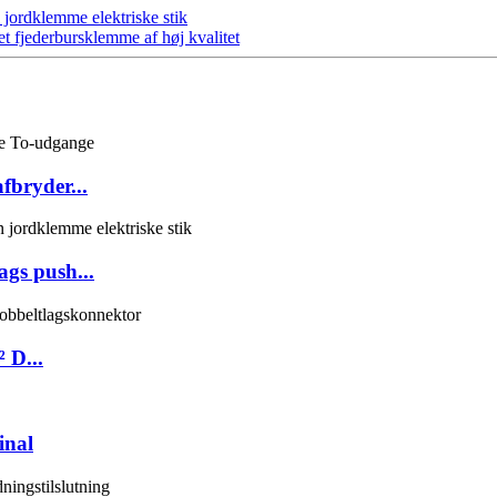
jordklemme elektriske stik
 fjederbursklemme af høj kvalitet
bryder...
gs push...
 D...
inal