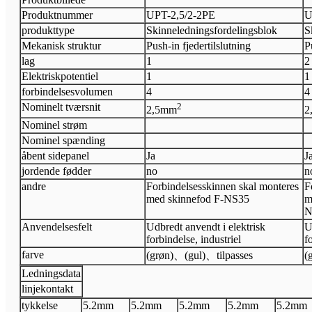
Produktnummer
UPT-
2,5/2-2PE
U
produkttype
Skinneledningsfordelingsblok
S
Mekanisk struktur
Push-in fjedertilslutning
P
lag
1
2
Elektrisk
potentiel
1
1
forbindelsesvolumen
4
4
Nominelt tværsnit
2
2,5
mm
2
Nominel strøm
Nominel spænding
åbent sidepanel
Ja
J
jordende fødder
no
n
andre
Forbindelsesskinnen skal monteres
F
med skinnefod F-NS35
m
N
Anvendelsesfelt
Udbredt anvendt i elektrisk
U
forbindelse, industriel
f
farve
(grøn)
、
(gul)
、
tilpasses
(
Ledningsdata
linjekontakt
tykkelse
5.2
mm
5.2
mm
5.2
mm
5.2
mm
5.2
mm