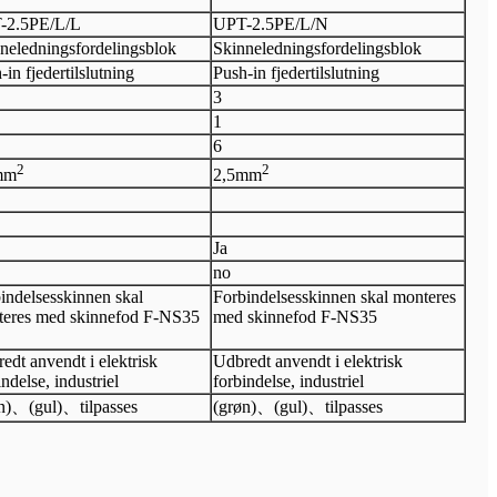
-2.5PE/L/L
UPT-2.5PE/L/N
neledningsfordelingsblok
Skinneledningsfordelingsblok
-in fjedertilslutning
Push-in fjedertilslutning
3
1
6
2
2
mm
2,5
mm
Ja
no
indelsesskinnen skal
Forbindelsesskinnen skal monteres
eres med skinnefod F-NS35
med skinnefod F-NS35
edt anvendt i elektrisk
Udbredt anvendt i elektrisk
indelse, industriel
forbindelse, industriel
n)
、
(gul)
、
tilpasses
(grøn)
、
(gul)
、
tilpasses