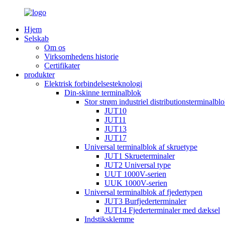
Hjem
Selskab
Om os
Virksomhedens historie
Certifikater
produkter
Elektrisk forbindelsesteknologi
Din-skinne terminalblok
Stor strøm industriel distributionsterminalbl
JUT10
JUT11
JUT13
JUT17
Universal terminalblok af skruetype
JUT1 Skrueterminaler
JUT2 Universal type
UUT 1000V-serien
UUK 1000V-serien
Universal terminalblok af fjedertypen
JUT3 Burfjederterminaler
JUT14 Fjederterminaler med dæksel
Indstiksklemme