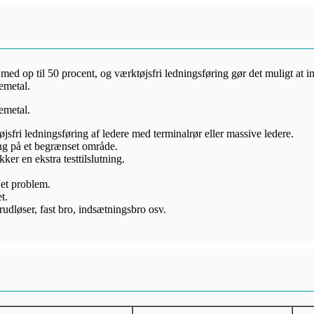
 med op til 50 procent, og værktøjsfri ledningsføring gør det muligt at i
emetal.
emetal.
fri ledningsføring af ledere med terminalrør eller massive ledere.
ng på et begrænset område.
ker en ekstra testtilslutning.
 et problem.
t.
udløser, fast bro, indsætningsbro osv.