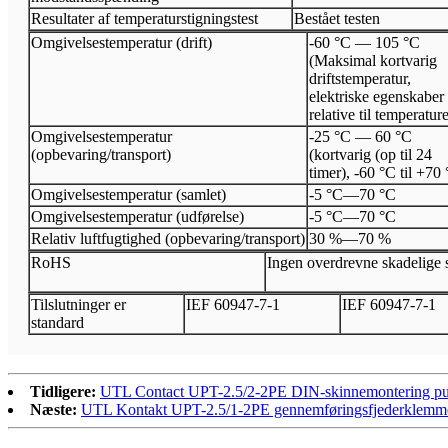
Resultater af temperaturstigningstest
Bestået testen
Omgivelsestemperatur (drift)
-60 °C — 105 °C
(Maksimal kortvarig
driftstemperatur,
elektriske egenskaber 
relative til temperatur
Omgivelsestemperatur
-25 °C — 60 °C
(opbevaring/transport)
(kortvarig (op til 24
timer), -60 °C til +70
Omgivelsestemperatur (samlet)
-5 °C
—
70 °C
Omgivelsestemperatur (udførelse)
-5 °C
—
70 °C
Relativ luftfugtighed (opbevaring/transport)
30 %
—
70 %
Ro
HS
Ingen overdrevne skadelige s
Tilslutninger er
I
EF 60947
-
7
-
1
I
EF 60947
-
7
-
1
standard
Tidligere:
UTL Contact UPT-2.5/2-2PE DIN-skinnemontering pus
Næste:
UTL Kontakt UPT-2.5/1-2PE gennemføringsfjederklemme