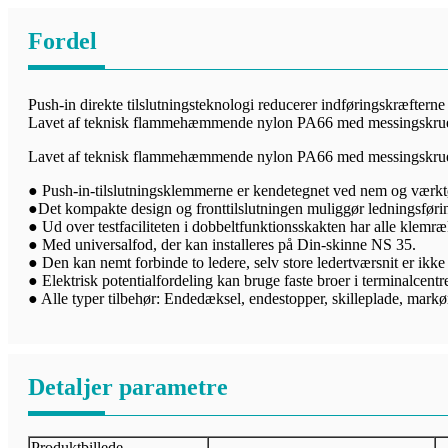
Fordel
Push-in direkte tilslutningsteknologi reducerer indføringskræfterne
Lavet af teknisk flammehæmmende nylon PA66 med messingskru
Lavet af teknisk flammehæmmende nylon PA66 med messingskru
● Push-in-tilslutningsklemmerne er kendetegnet ved nem og værktøjs
●Det kompakte design og fronttilslutningen muliggør ledningsføri
● Ud over testfaciliteten i dobbeltfunktionsskakten har alle klemræk
● Med universalfod, der kan installeres på Din-skinne NS 35.
● Den kan nemt forbinde to ledere, selv store ledertværsnit er ikke
● Elektrisk potentialfordeling kan bruge faste broer i terminalcentre
● Alle typer tilbehør: Endedæksel, endestopper, skilleplade, markør
Detaljer parametre
Produktbillede