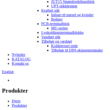
JUT15 Strømfordelingsblok
UPT-stikklemme
Kraftigt stik
Indsæt til mænd og kvinder
Boliger
PCB-terminalblok
MU-serien
Lynkoblingsterminalblokke
Vandtæt stik
Tilbehør og værktøj
Koldpresset ende
Tilbehør til DIN-skinneterminaler
Nyheder
KATALOG
Kontakt os
English
Produkter
Hjem
Produkter