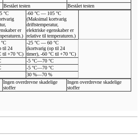
Bestået testen
Bestået testen
5 °C
-60 °C — 105 °C
rtvarig
(Maksimal kortvarig
tur,
driftstemperatur,
enskaber er
elektriske egenskaber er
emperaturen.)
relative til temperaturen.)
 °C
-25 °C — 60 °C
 til 24
(kortvarig (op til 24
C til +70 °C)
timer), -60 °C til +70 °C)
C
-5 °C
—
70 °C
C
-5 °C
—
70 °C
30 %
—
70 %
Ingen overdrevne skadelige
Ingen overdrevne skadelige
stoffer
stoffer