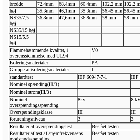
bredde
72,4
mm
68,4
mm
60,4
mm
102,2 mm
102,2 
høj
35,3
mm
46,1
mm
35,3
mm
56,45 mm
56,45 
N
S35/7,5
36,8
mm
47,6
mm
36,8
mm
58 mm
58 mm
høj
N
S35/15 høj
N
S15/5,5
høj
Flammehæmmende kvalitet, i
V
0
overensstemmelse med UL94
Isoleringsmaterialer
P
A
Gruppe af isoleringsmaterialer
I
standardtest
I
EF 60947
-
7
-
1
I
EF 
Nominel spænding
(
III
/3
）
Nominel strøm
(
III
/3
）
Nominel
8
kv
8 k
overspændingsspænding
Overspændingsklasse
III
III
forureningsniveau
3
3
Resultater af overspændingstest
Bestået testen
Resultater af test af strømfrekvensens
Bestået testen
modstandsspænding