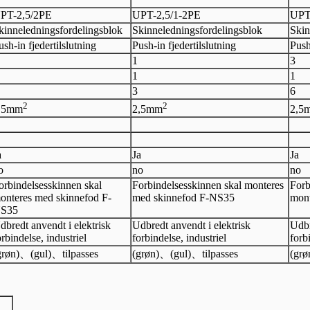
PT-
2,5
/2
PE
UPT-
2,5
/
1-
2
PE
UPT
kinneledningsfordelingsblok
Skinneledningsfordelingsblok
Skin
ush-in fjedertilslutning
Push-in fjedertilslutning
Push
1
3
1
1
3
6
2
2
,5
mm
2,5
mm
2,5
a
Ja
Ja
o
no
no
orbindelsesskinnen skal
Forbindelsesskinnen skal monteres
Forb
onteres med skinnefod F-
med skinnefod F-NS35
mont
S35
dbredt anvendt i elektrisk
Udbredt anvendt i elektrisk
Udbr
orbindelse, industriel
forbindelse, industriel
forb
grøn)
、
(gul)
、
tilpasses
(grøn)
、
(gul)
、
tilpasses
(grø