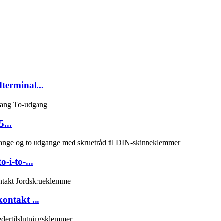
terminal...
...
-i-to-...
ntakt ...