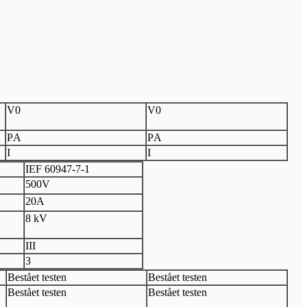
V
0
V
0
P
A
P
A
I
I
I
EF 60947
-
7
-
1
500V
20A
8 kV
III
3
Bestået testen
Bestået testen
Bestået testen
Bestået testen