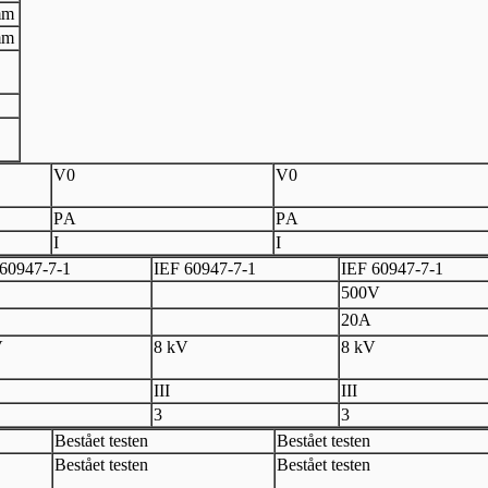
mm
mm
V
0
V
0
P
A
P
A
I
I
60947
-
7
-
1
I
EF 60947
-
7
-
1
I
EF 60947
-
7
-
1
500V
20A
V
8 kV
8 kV
III
III
3
3
Bestået testen
Bestået testen
Bestået testen
Bestået testen