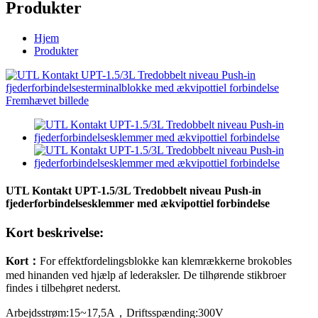
Produkter
Hjem
Produkter
UTL Kontakt UPT-1.5/3L Tredobbelt niveau Push-in
fjederforbindelsesklemmer med ækvipottiel forbindelse
Kort beskrivelse:
Kort
：
For effektfordelingsblokke kan klemrækkerne brokobles
med hinanden ved hjælp af lederaksler. De tilhørende stikbroer
findes i tilbehøret nederst.
Arbejdsstrøm:
15~17,5
A
，
Driftsspænding:
300
V