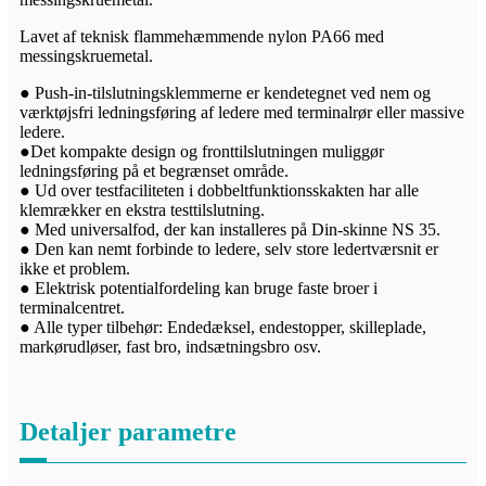
Lavet af teknisk flammehæmmende nylon PA66 med
messingskruemetal.
● Push-in-tilslutningsklemmerne er kendetegnet ved nem og
værktøjsfri ledningsføring af ledere med terminalrør eller massive
ledere.
●Det kompakte design og fronttilslutningen muliggør
ledningsføring på et begrænset område.
● Ud over testfaciliteten i dobbeltfunktionsskakten har alle
klemrækker en ekstra testtilslutning.
● Med universalfod, der kan installeres på Din-skinne NS 35.
● Den kan nemt forbinde to ledere, selv store ledertværsnit er
ikke et problem.
● Elektrisk potentialfordeling kan bruge faste broer i
terminalcentret.
● Alle typer tilbehør: Endedæksel, endestopper, skilleplade,
markørudløser, fast bro, indsætningsbro osv.
Detaljer parametre