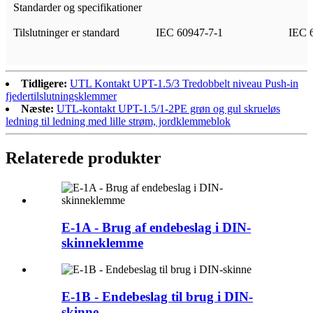
Standarder og specifikationer
Tilslutninger er standard
IEC 60947-7-1
IEC 
Tidligere:
UTL Kontakt UPT-1.5/3 Tredobbelt niveau Push-in
fjedertilslutningsklemmer
Næste:
UTL-kontakt UPT-1.5/1-2PE grøn og gul skrueløs
ledning til ledning med lille strøm, jordklemmeblok
Relaterede produkter
E-1A - Brug af endebeslag i DIN-
skinneklemme
E-1B - Endebeslag til brug i DIN-
skinne