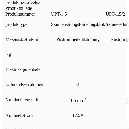
produktbeskrivelse
Produktbillede
Produktnummer
UPT-1.5
UPT-1.5/2
produkttype
Skinneledningsfordelingsblok
Skinnelednin
Mekanisk struktur
Push-in fjedertilslutning
Push-in fj
lag
1
Elektrisk potentiale
1
forbindelsesvolumen
2
2
Nominelt tværsnit
1,5 mm
1
Nominel strøm
17,5A