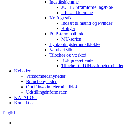
Indstiksklemme
JUT15 Strømfordelingsblok
UPT-stikklemme
Kraftigt stik
Indsæt til mænd og kvinder
Boliger
PCB-terminalblok
MU-serien
Lynkoblingsterminalblokke
Vandtæt stik
Tilbehør og værktøj
Koldpresset ende
Tilbehør til DIN-skinneterminaler
Nyheder
Virksomhedsnyheder
Branchenyheder
Om Din-skinneterminalblok
Udstillingsinformation
KATALOG
Kontakt os
English