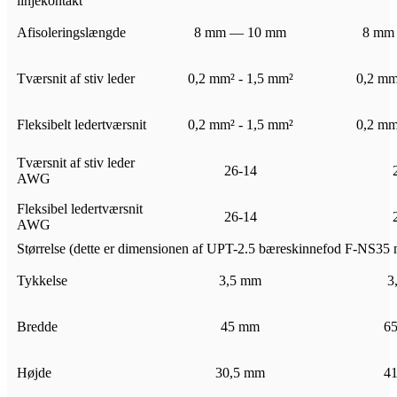
linjekontakt
Afisoleringslængde
8 mm — 10 mm
8 mm
Tværsnit af stiv leder
0,2 mm² - 1,5 mm²
0,2 mm
Fleksibelt ledertværsnit
0,2 mm² - 1,5 mm²
0,2 mm
Tværsnit af stiv leder
26-14
AWG
Fleksibel ledertværsnit
26-14
AWG
Størrelse (dette er dimensionen af ​​UPT-2.5 bæreskinnefod F-NS35 
Tykkelse
3,5 mm
3
Bredde
45 mm
6
Højde
30,5 mm
4