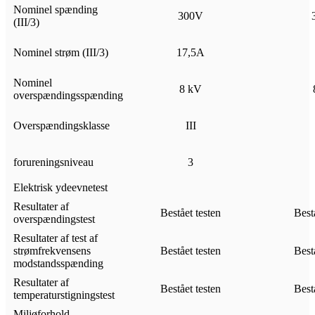
Nominel spænding
300V
(III/3)
Nominel strøm (III/3)
17,5A
Nominel
8 kV
overspændingsspænding
Overspændingsklasse
III
forureningsniveau
3
Elektrisk ydeevnetest
Resultater af
Bestået testen
Best
overspændingstest
Resultater af test af
strømfrekvensens
Bestået testen
Best
modstandsspænding
Resultater af
Bestået testen
Best
temperaturstigningstest
Miljøforhold