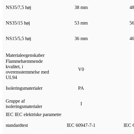
NS35/7,5 høj
38 mm
4
NS35/15 høj
53 mm
5
NS15/5,5 høj
36 mm
4
Materialeegenskaber
Flammehæmmende
kvalitet, i
V0
overensstemmelse med
UL94
Isoleringsmaterialer
PA
Gruppe af
I
isoleringsmaterialer
IEC IEC elektriske parametre
standardtest
IEC 60947-7-1
IEC 