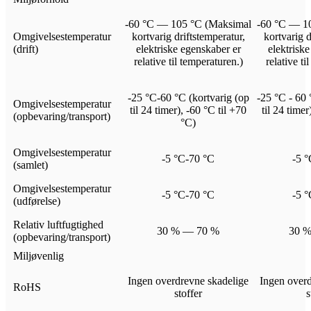
-60 °C — 105 °C (Maksimal
-60 °C — 1
Omgivelsestemperatur
kortvarig driftstemperatur,
kortvarig d
(drift)
elektriske egenskaber er
elektrisk
relative til temperaturen.)
relative ti
-25 °C-60 °C (kortvarig (op
-25 °C - 60 
Omgivelsestemperatur
til 24 timer), -60 °C til +70
til 24 timer
(opbevaring/transport)
°C)
Omgivelsestemperatur
-5 °C-70 °C
-5 °
(samlet)
Omgivelsestemperatur
-5 °C-70 °C
-5 °
(udførelse)
Relativ luftfugtighed
30 % — 70 %
30 
(opbevaring/transport)
Miljøvenlig
Ingen overdrevne skadelige
Ingen overd
RoHS
stoffer
s