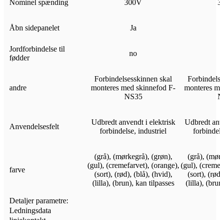
Nominel spænding
300V
Åbn sidepanelet
Ja
Jordforbindelse til
no
fødder
Forbindelsesskinnen skal
Forbindels
andre
monteres med skinnefod F-
monteres m
NS35
Udbredt anvendt i elektrisk
Udbredt anv
Anvendelsesfelt
forbindelse, industriel
forbindel
(grå), (mørkegrå), (grøn),
(grå), (mø
(gul), (cremefarvet), (orange),
(gul), (creme
farve
(sort), (rød), (blå), (hvid),
(sort), (rød
(lilla), (brun), kan tilpasses
(lilla), (br
Detaljer parametre:
Ledningsdata