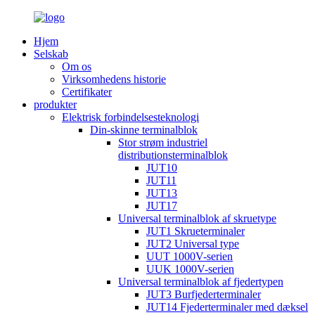
Hjem
Selskab
Om os
Virksomhedens historie
Certifikater
produkter
Elektrisk forbindelsesteknologi
Din-skinne terminalblok
Stor strøm industriel
distributionsterminalblok
JUT10
JUT11
JUT13
JUT17
Universal terminalblok af skruetype
JUT1 Skrueterminaler
JUT2 Universal type
UUT 1000V-serien
UUK 1000V-serien
Universal terminalblok af fjedertypen
JUT3 Burfjederterminaler
JUT14 Fjederterminaler med dæksel