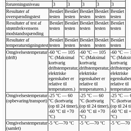
forureningsniveau
3
3
3
3
3
Resultater af
Bestået
Bestået
Bestået
Bestået
Bestået
overspændingstest
testen
testen
testen
testen
testen
Resultater af test af
Bestået
Bestået
Bestået
Bestået
Bestået
strømfrekvensens
testen
testen
testen
testen
testen
modstandsspænding
Resultater af
Bestået
Bestået
Bestået
Bestået
Bestået
temperaturstigningstest
testen
testen
testen
testen
testen
Omgivelsestemperatur
-60 °C — 105
-60 °C — 105
-60 °C — 
(drift)
°C (Maksimal
°C (Maksimal
°C (Maksi
kortvarig
kortvarig
kortvarig
driftstemperatur,
driftstemperatur,
driftstempe
elektriske
elektriske
elektriske
egenskaber er
egenskaber er
egenskaber
relative til
relative til
relative til
temperaturen.)
temperaturen.)
temperatur
Omgivelsestemperatur
-25 °C — 60
-25 °C — 60
-25 °C — 
(opbevaring/transport)
°C (kortvarig
°C (kortvarig
°C (kortva
(op til 24 timer),
(op til 24 timer),
(op til 24 t
-60 °C til +70
-60 °C til +70
-60 °C til 
°C)
°C)
°C)
Omgivelsestemperatur
-5 °C
—
70 °C
-5 °C
—
70 °C
-5 °C
—
70
(samlet)