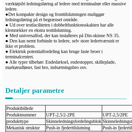
værktøjsfri ledningsføring af ledere med terminalrør eller massive
ledere.
●Det kompakte design og fronttilslutningen muliggør
ledningsføring på et begrænset område.
● Ud over testfaciliteten i dobbeltfunktionsskakten har alle
klemrækker en ekstra testtilslutning.
● Med universalfod, der kan installeres på Din-skinne NS 35.
● Den kan nemt forbinde to ledere, selv store ledertværsnit er
ikke et problem.
● Elektrisk potentialfordeling kan bruge faste broer i
terminalcentret.
● Alle typer tilbehør: Endedæksel, endestopper, skilleplade,
markørudløser, fast bro, indsætningsbro osv.
Detaljer parametre
Produktbillede
Produktnummer
UPT-
2,5/2-2PE
UPT-
2,5
/2
PE
produkttype
Skinneledningsfordelingsblok
Skinnelednings
Mekanisk struktur
Push-in fjedertilslutning
Push-in fjederti