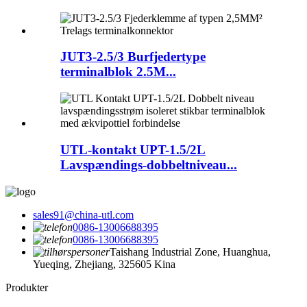
JUT3-2.5/3 Burfjedertype
terminalblok 2.5M...
UTL-kontakt UPT-1.5/2L
Lavspændings-dobbeltniveau...
sales91@china-utl.com
0086-13006688395
0086-13006688395
Taishang Industrial Zone, Huanghua,
Yueqing, Zhejiang, 325605 Kina
Produkter