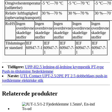
Omgivelsestemperatur
-5 °C
—
70 °C
-5 °C
—
70 °C
-5 °C
—
70
(udførelse)
Relativ luftfugtighed
30 %
—
70 %
30 %
—
70 %
30 %
—
70
(opbevaring/transport)
Ro
HS
Ingen
Ingen
Ingen
Ingen
Ingen
overdrevne
overdrevne
overdrevne
overdrevne
overdrevne
skadelige
skadelige
skadelige
skadelige
skadelige
stoffer
stoffer
stoffer
stoffer
stoffer
Tilslutninger
I
EF
I
EF
I
EF
I
EF
I
EF
er standard
60947
-
7
-
1
60947
-
7
-
60947
-
7
-
60947
-
7
-
60947
-
7
-
1
1
1
1
Tidligere:
UPP-H2.5 ledning-til-ledning krympestik PT-type
Push-in-tilslutning fjederklemme
Næste:
UTL Contact UPT-2.5/2PE PT 2.5 dobbeltlags push-in
jordklemme elektriske stik
Relaterede produkter