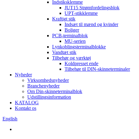
Indstiksklemme
JUT15 Strømfordelingsblok
UPT-stikklemme
Kraftigt stik
Indsæt til mænd og kvinder
Boliger
PCB-terminalblok
MU-serien
Lynkoblingsterminalblokke
Vandtæt stik
Tilbehør og værktøj
Koldpresset ende
Tilbehør til DIN-skinneterminaler
Nyheder
Virksomhedsnyheder
Branchenyheder
Om Din-skinneterminalblok
Udstillingsinformation
KATALOG
Kontakt os
English