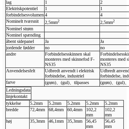
lag
1
2
Elektrisk
potentiel
1
1
forbindelsesvolumen
4
4
Nominelt tværsnit
2
2
2,5
mm
2,5
mm
Nominel strøm
Nominel spænding
åbent sidepanel
Ja
Ja
jordende fødder
no
no
andre
Forbindelsesskinnen skal
Forbindelsesski
monteres med skinnefod F-
monteres med s
NS35
NS35
Anvendelsesfelt
Udbredt anvendt i elektrisk
Udbredt anvendt
forbindelse, industriel
forbindelse, ind
farve
(grøn)
、
(gul)
、
tilpasses
(grøn)
、
(gul)
Ledningsdata
linjekontakt
tykkelse
5.2
mm
5.2
mm
5.2
mm
5.2
mm
5.2
mm
bredde
72,4
mm
68,4
mm
60,4
mm
102,2
102,2
mm
mm
høj
35,3
mm
46,1
mm
35,3
mm
56,45
56,45
mm
mm