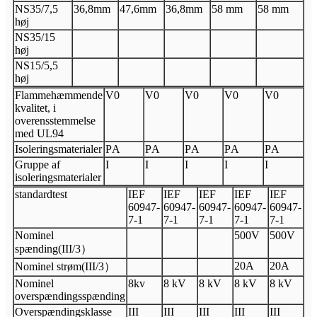
N
S35/7,5
36,8
mm
47,6
mm
36,8
mm
58 mm
58 mm
høj
N
S35/15
høj
N
S15/5,5
høj
Flammehæmmende
V
0
V
0
V
0
V
0
V
0
kvalitet, i
overensstemmelse
med UL94
Isoleringsmaterialer
P
A
P
A
P
A
P
A
P
A
Gruppe af
I
I
I
I
I
isoleringsmaterialer
standardtest
I
EF
I
EF
I
EF
I
EF
I
EF
60947
-
60947
-
60947
-
60947
-
60947
-
7
-
1
7
-
1
7
-
1
7
-
1
7
-
1
Nominel
500V
500V
spænding
(
III
/3
）
20A
20A
Nominel strøm
(
III
/3
）
Nominel
8
kv
8 kV
8 kV
8 kV
8 kV
overspændingsspænding
Overspændingsklasse
III
III
III
III
III