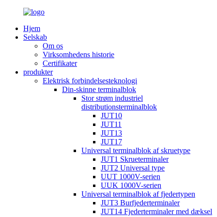
Hjem
Selskab
Om os
Virksomhedens historie
Certifikater
produkter
Elektrisk forbindelsesteknologi
Din-skinne terminalblok
Stor strøm industriel
distributionsterminalblok
JUT10
JUT11
JUT13
JUT17
Universal terminalblok af skruetype
JUT1 Skrueterminaler
JUT2 Universal type
UUT 1000V-serien
UUK 1000V-serien
Universal terminalblok af fjedertypen
JUT3 Burfjederterminaler
JUT14 Fjederterminaler med dæksel